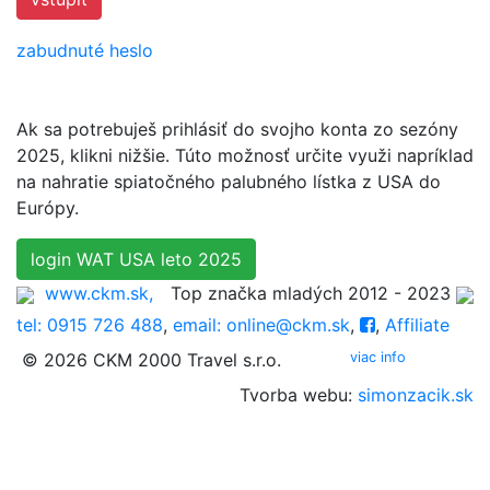
zabudnuté heslo
Ak sa potrebuješ prihlásiť do svojho konta zo sezóny
2025, klikni nižšie. Túto možnosť určite využi napríklad
na nahratie spiatočného palubného lístka z USA do
Európy.
login WAT USA leto 2025
www.ckm.sk,
Top značka mladých 2012 - 2023
tel: 0915 726 488
,
email: online@ckm.sk
,
,
Affiliate
© 2026 CKM 2000 Travel s.r.o.
viac info
Tvorba webu:
simonzacik.sk